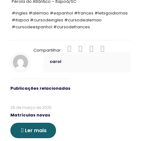
Pérola do Atlântico – Itapoá/SC
#ingles #alemao #espanhol #frances #letsgoidiomas
#itapoa #cursodeingles #cursodealemao
#cursodeespanhol #cursodefrances
Compartilhar
carol
Publicações relacionadas
26 de março de 2025
Matrículas novas
Ler mais