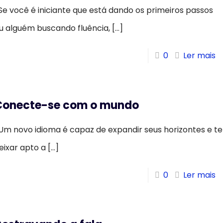
e você é iniciante que está dando os primeiros passos
u alguém buscando fluência,
[…]
0
Ler mais
Conecte-se com o mundo
m novo idioma é capaz de expandir seus horizontes e te
eixar apto a
[…]
0
Ler mais