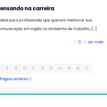
Pensando na carreira
deal para profissionais que querem melhorar sua
omunicação em inglês no ambiente de trabalho,
[…]
0
Ler mais
8
9
10
11
12
13
14
15
16
17
Pagina anterior