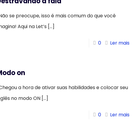
Destravando a fala
ão se preocupe, isso é mais comum do que você
magina! Aqui na Let’s
[…]
0
Ler mais
Modo on
hegou a hora de ativar suas habilidades e colocar seu
nglês no modo ON
[…]
0
Ler mais