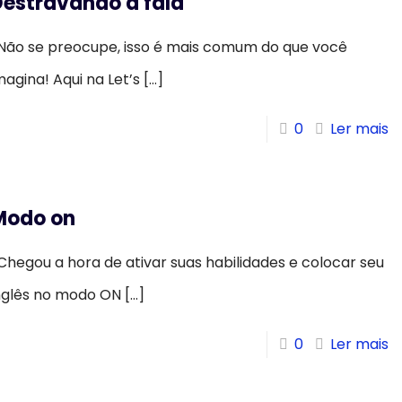
Destravando a fala
ão se preocupe, isso é mais comum do que você
magina! Aqui na Let’s
[…]
0
Ler mais
Modo on
hegou a hora de ativar suas habilidades e colocar seu
nglês no modo ON
[…]
0
Ler mais