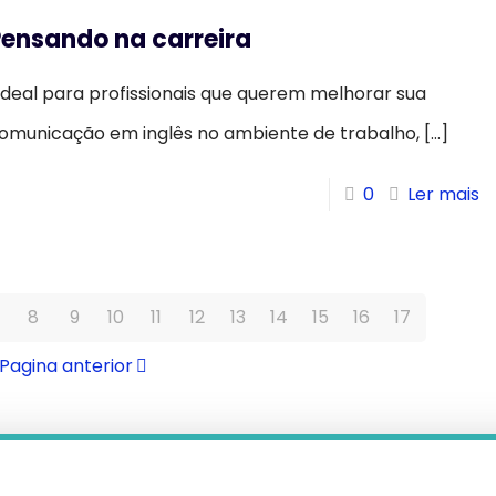
Pensando na carreira
deal para profissionais que querem melhorar sua
omunicação em inglês no ambiente de trabalho,
[…]
0
Ler mais
8
9
10
11
12
13
14
15
16
17
Pagina anterior