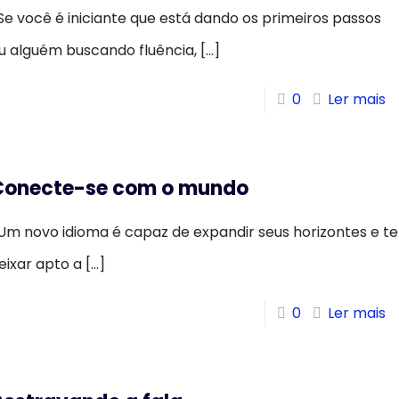
e você é iniciante que está dando os primeiros passos
u alguém buscando fluência,
[…]
0
Ler mais
Conecte-se com o mundo
m novo idioma é capaz de expandir seus horizontes e te
eixar apto a
[…]
0
Ler mais