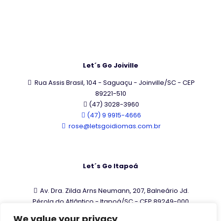
Let´s Go Joiville
Rua Assis Brasil, 104 - Saguaçu - Joinville/SC - CEP
89221-510
(47) 3028-3960
(47) 9 9915-4666
rose@letsgoidiomas.com.br
Let´s Go Itapoá
Av. Dra. Zilda Arns Neumann, 207, Balneário Jd.
Pérola do Atlântico - Itapoá/SC - CEP 89249-000
(47) 9 9130-5630
We value your privacy