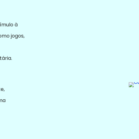
tímulo à
como jogos,
ária.
e,
uma